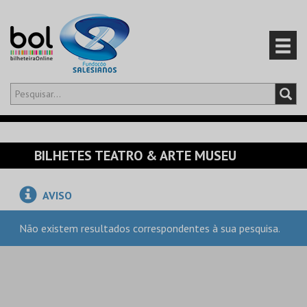
Olá,
iniciar sessão
PT
0
CARRINHO
BILHETES TEATRO & ARTE MUSEU
EVENTOS
AVISO
CARTÕES
Não existem resultados correspondentes à sua pesquisa.
PRODUTOS