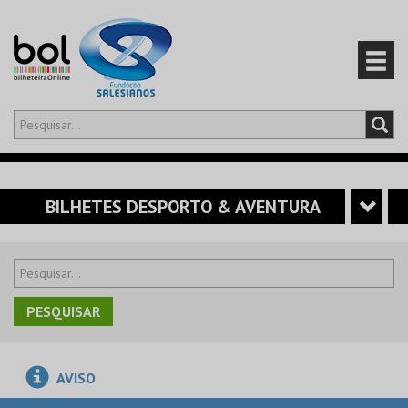
Olá,
iniciar sessão
PT
0
CARRINHO
BILHETES DESPORTO & AVENTURA
EVENTOS
CARTÕES
PRODUTOS
AVISO